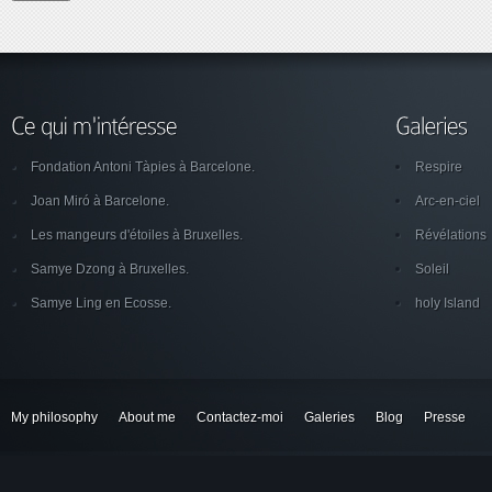
Fondation Antoni Tàpies à Barcelone.
Respire
Joan Miró à Barcelone.
Arc-en-ciel
Les mangeurs d'étoiles à Bruxelles.
Révélations
Samye Dzong à Bruxelles.
Soleil
Samye Ling en Ecosse.
holy Island
My philosophy
About me
Contactez-moi
Galeries
Blog
Presse