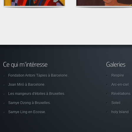
Fondation Antoni Tàpies à Barcelone.
Respire
Joan Miró à Barcelone.
Arc-en-ciel
Les mangeurs d'étoiles à Bruxelles.
Révélations
Samye Dzong à Bruxelles.
Soleil
Samye Ling en Ecosse.
holy Island