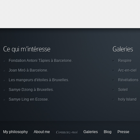
Fondation Antoni Tàpies à Barcelone.
Respire
Joan Miró à Barcelone.
Arc-en-ciel
Les mangeurs d'étoiles à Bruxelles.
Révélations
Samye Dzong à Bruxelles.
Soleil
Samye Ling en Ecosse.
holy Island
Contactez-moi
My philosophy
About me
Galeries
Blog
Presse