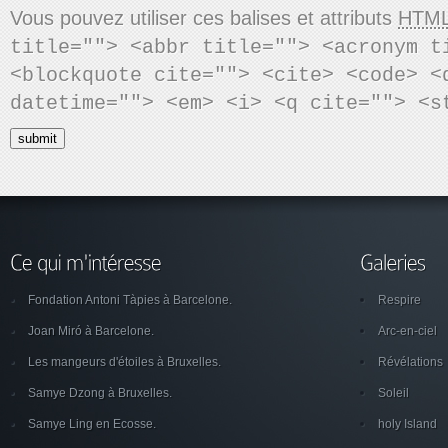
Vous pouvez utiliser ces balises et attributs
HTM
title=""> <abbr title=""> <acronym t
<blockquote cite=""> <cite> <code> <
datetime=""> <em> <i> <q cite=""> <s
Fondation Antoni Tàpies à Barcelone.
Respire
Joan Miró à Barcelone.
Arc-en-ciel
Les mangeurs d'étoiles à Bruxelles.
Révélations
Samye Dzong à Bruxelles.
Soleil
Samye Ling en Ecosse.
holy Island